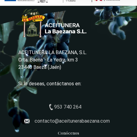
ACEITUNERA LA BAEZANA, S.L.
Crta. Baena - La Yedra, km 3
23440 Baeza (Jaén)
Si lo deseas, contáctanos en:
953 740 264
contacto@aceitunerabaezana.com
Conócenos