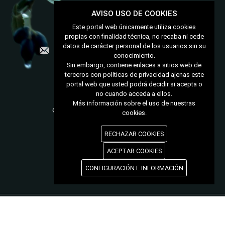
AVISO USO DE COOKIES
953 740 264
Este portal web únicamente utiliza cookies
propias con finalidad técnica, no recaba ni cede
datos de carácter personal de los usuarios sin su
contacto@aceitunerabaezana.com
conocimiento.
Sin embargo, contiene enlaces a sitios web de
Conócenos
terceros con políticas de privacidad ajenas este
Nuestras aceitunas
portal web que usted podrá decidir si acepta o
Nuestros encurtidos
no cuando acceda a ellos.
Condiciones de compra
Más información sobre el uso de nuestras
Condiciones generales de contratación
cookies.
Entrega y devoluciones
Formas de pago
RECHAZAR COOKIES
ACEPTAR COOKIES
CONFIGURACIÓN E INFORMACIÓN
Contacto
Ubicación
© aceitunerabaezana 2026