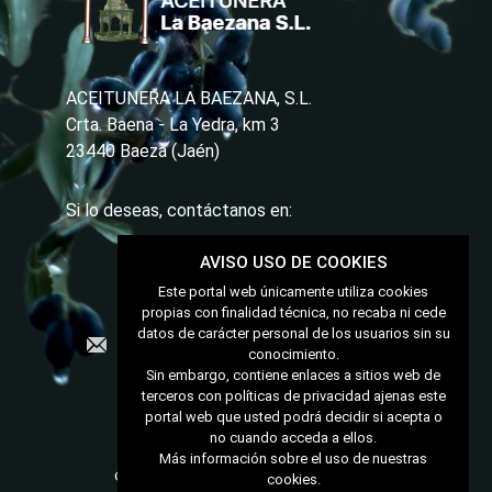
ACEITUNERA LA BAEZANA, S.L.
Crta. Baena - La Yedra, km 3
23440 Baeza (Jaén)
Si lo deseas, contáctanos en:
AVISO USO DE COOKIES
Este portal web únicamente utiliza cookies
953 740 264
propias con finalidad técnica, no recaba ni cede
datos de carácter personal de los usuarios sin su
contacto@aceitunerabaezana.com
conocimiento.
Sin embargo, contiene enlaces a sitios web de
Conócenos
terceros con políticas de privacidad ajenas este
Nuestras aceitunas
portal web que usted podrá decidir si acepta o
Nuestros encurtidos
no cuando acceda a ellos.
Condiciones de compra
Más información sobre el uso de nuestras
Condiciones generales de contratación
cookies.